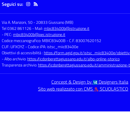
Seguici su:
Via A. Manzoni, 50
-
20833 Giussano (MB)
Tel 0362 861126
- Mail:
mbic83400b@istruzione.it
- PEC:
mbic83400b@pec.istruzione.it
Codice meccanografico: MBIC83400B
- C.F. 83007620152
CUF: UFXOYZ
- Codice iPA: istsc_miic83400e
Obiettivi di accessibilità :
https://form.agid.gov.it/istsc_miic83400e/obiettiv
- Albo archivio:
https://icdonberettagiussano.edu.it/albo-online-storico
Trasparenza archivio:
https://icdonberettagiussano.edu.it/amministrazione-
Concept & Design by
Designers Italia
Sito web realizzato con CMS
SCUOLASTICO