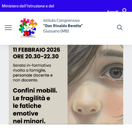
Vai ai contenuti
Vai al menu di navigazione
Vai al footer
Ministero dell'Istruzione e del
Accedi
Merito
Istituto Comprensivo
"Don Rinaldo Beretta"
Giussano (MB)