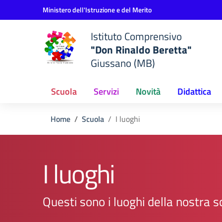
Vai ai contenuti
Vai al menu di navigazione
Vai al footer
Ministero dell'Istruzione e del Merito
Istituto Comprensivo
"Don Rinaldo Beretta"
Giussano (MB)
Scuola
Servizi
Novità
Didattica
Home
Scuola
I luoghi
I luoghi
Questi sono i luoghi della nostra s