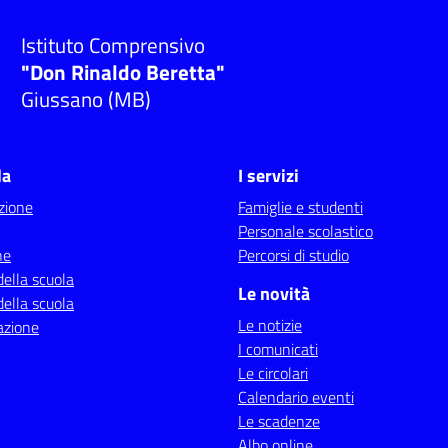
Istituto Comprensivo
"Don Rinaldo Beretta"
Giussano (MB)
la
I servizi
zione
Famiglie e studenti
Personale scolastico
ne
Percorsi di studio
della scuola
Le novità
della scuola
Le notizie
azione
I comunicati
Le circolari
Calendario eventi
Le scadenze
Albo online