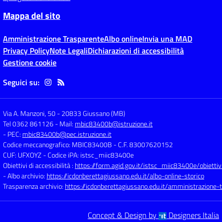
Mappa del sito
Amministrazione Trasparente
Albo online
Invia una MAD
Privacy Policy
Note Legali
Dichiarazioni di accessibilità
Gestione cookie
Seguici su:
Via A. Manzoni, 50
-
20833 Giussano (MB)
Tel 0362 861126
- Mail:
mbic83400b@istruzione.it
- PEC:
mbic83400b@pec.istruzione.it
Codice meccanografico: MBIC83400B
- C.F. 83007620152
CUF: UFXOYZ
- Codice iPA: istsc_miic83400e
Obiettivi di accessibilità :
https://form.agid.gov.it/istsc_miic83400e/obiettiv
- Albo archivio:
https://icdonberettagiussano.edu.it/albo-online-storico
Trasparenza archivio:
https://icdonberettagiussano.edu.it/amministrazione-
Concept & Design by
Designers Italia