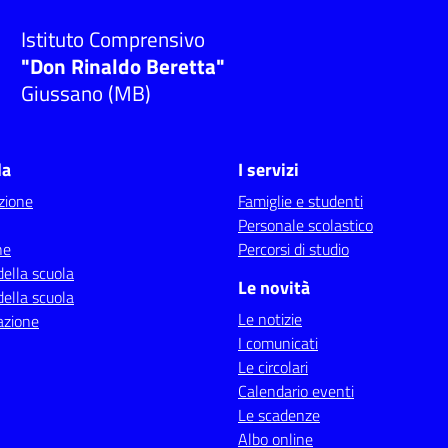
Istituto Comprensivo
"Don Rinaldo Beretta"
Giussano (MB)
la
I servizi
zione
Famiglie e studenti
Personale scolastico
ne
Percorsi di studio
della scuola
Le novità
della scuola
Le notizie
azione
I comunicati
Le circolari
Calendario eventi
Le scadenze
Albo online