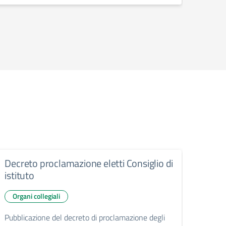
Decreto proclamazione eletti Consiglio di
Avvis
istituto
grat
Organi collegiali
avvi
Pubblicazione del decreto di proclamazione degli
Pubbli