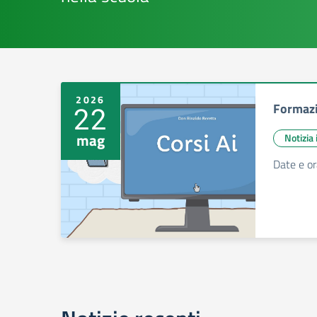
2026
Formazio
22
mag
Notizia
Date e ora