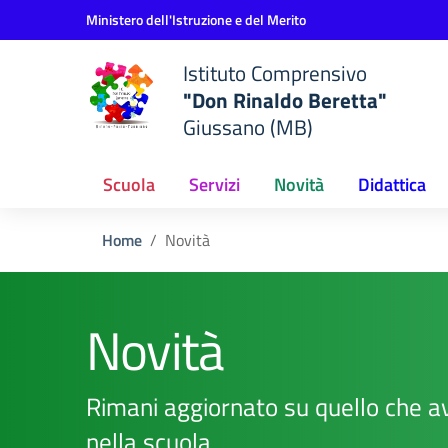
Vai ai contenuti
Vai al menu di navigazione
Vai al footer
Ministero dell'Istruzione e del Merito
Istituto Comprensivo
"Don Rinaldo Beretta"
Giussano (MB)
Scuola
Servizi
Novità
Didattica
Home
Novità
Novità
Rimani aggiornato su quello che a
nella scuola