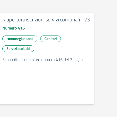
Riapertura iscrizioni servizi comunali - 23
Comu
e ass
Numero 416
prim
202
comunegiussano
Genitori
Nume
Servizi scolatici
doc
Si pubblica la circolare numero 416 del 3 luglio
geni
Si pub
del 2