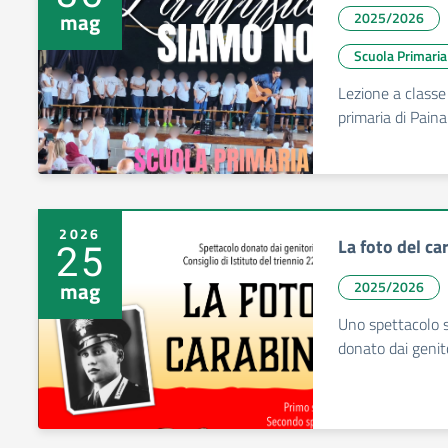
mag
2025/2026
Scuola Primaria
Lezione a classe 
primaria di Paina
2026
La foto del ca
25
mag
2025/2026
Uno spettacolo s
donato dai genit