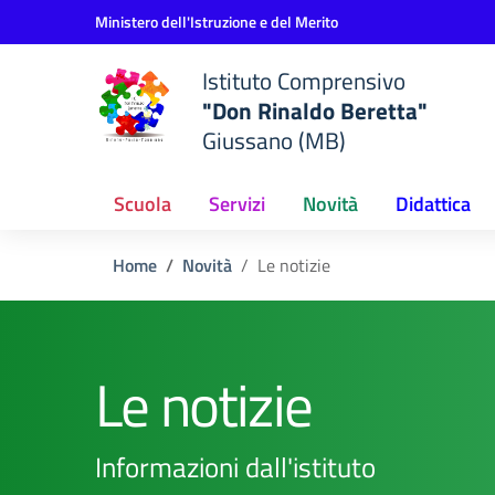
Vai ai contenuti
Vai al menu di navigazione
Vai al footer
Ministero dell'Istruzione e del Merito
Istituto Comprensivo
"Don Rinaldo Beretta"
Giussano (MB)
Scuola
Servizi
Novità
Didattica
Home
Novità
Le notizie
Le notizie
Informazioni dall'istituto