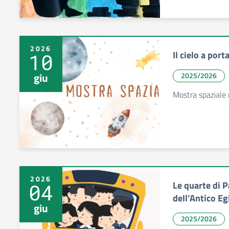
2026
Il cielo a por
10
giu
2025/2026
Mostra spaziale 
2026
Le quarte di P
04
dell’Antico Eg
giu
2025/2026