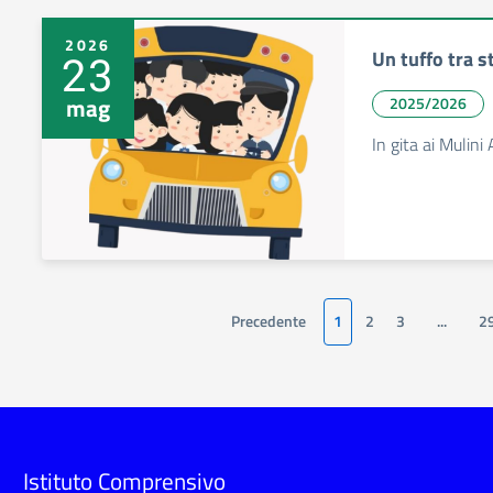
2026
Un tuffo tra s
23
mag
2025/2026
In gita ai Mulini 
Precedente
1
2
3
...
2
Istituto Comprensivo