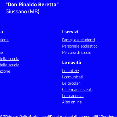
"Don Rinaldo Beretta"
Giussano (MB)
la
I servizi
zione
Famiglie e studenti
Personale scolastico
ne
Percorsi di studio
della scuola
Le novità
della scuola
Le notizie
azione
I comunicati
Le circolari
Calendario eventi
Le scadenze
Albo online
MAD
Privacy Policy
Note Legali
Dichiarazioni di accessibilità
Gestione