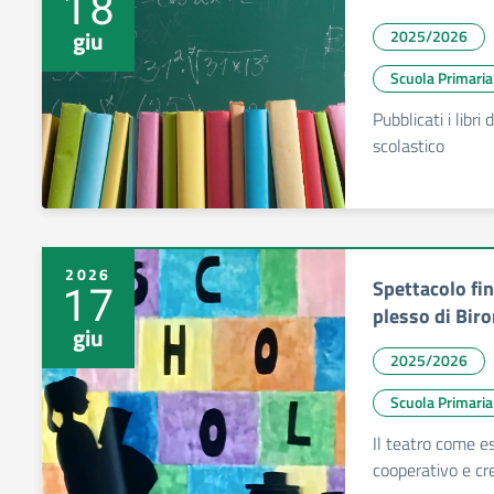
18
giu
2025/2026
Scuola Primaria
Pubblicati i libri
scolastico
2026
Spettacolo fin
17
plesso di Bir
giu
2025/2026
Scuola Primaria
Il teatro come e
cooperativo e cr