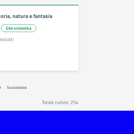
toria, natura e fantasia
Gita scolastica
Asciutti
9
Successiva
Totale notizie: 254