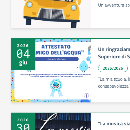
Un'avventura spec
2026
Un ringraziame
04
Superiore di S
giu
2025/2026
“La mia scuola, l
consapevolezza
2026
"La musica si
30