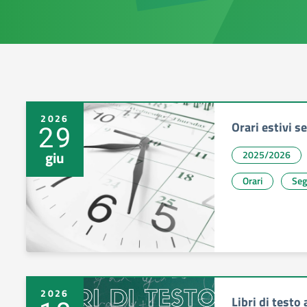
2026
Orari estivi s
29
giu
2025/2026
Orari
Seg
2026
Libri di test