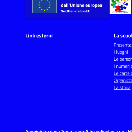
Link esterni
La scuo
Presenta
I luoghi
Le perso
I numeri 
Le carte 
Organizz
La storia
Amministrazione Trasparente
Albo online
Invia una 