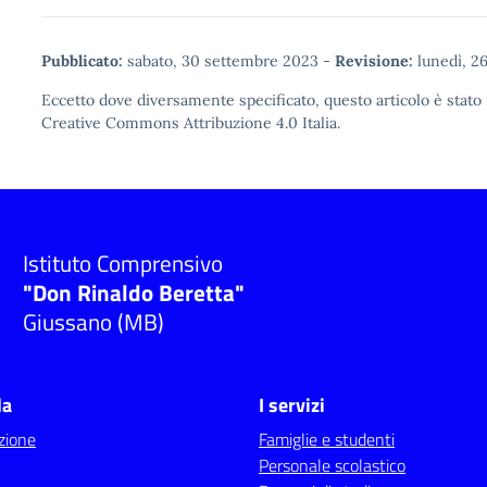
Pubblicato:
sabato, 30 settembre 2023
-
Revisione:
lunedì, 2
Eccetto dove diversamente specificato, questo articolo è stato 
Creative Commons Attribuzione 4.0
Italia.
Istituto Comprensivo
"Don Rinaldo Beretta"
Giussano (MB)
la
I servizi
zione
Famiglie e studenti
Personale scolastico