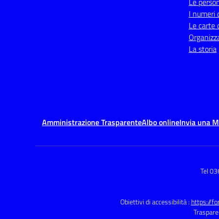
Le perso
I numeri 
Le carte 
Organizz
La storia
Amministrazione Trasparente
Albo online
Invia una 
Tel 0
Obiettivi di accessibilità :
https://f
Traspare