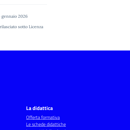
6 gennaio 2026
rilasciato sotto
Licenza
La didattica
Offerta formativa
Le schede didattiche