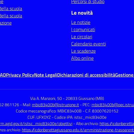
ne
Percorsi di studio
della scuola
Le novità
della scuola
Le notizie
azione
I comunicati
Le circolari
Calendario eventi
Le scadenze
Albo online
MAD
Privacy Policy
Note Legali
Dichiarazioni di accessibilità
Gestione
Via A. Manzoni, 50
-
20833 Giussano (MB)
362 861126
- Mail:
mbic83400b@istruzione.it
- PEC:
mbic83400b@pec.istruzi
Codice meccanografico: MBIC83400B
- C.F. 83007620152
CUF: UFXOYZ
- Codice iPA: istsc_miic83400e
orm.agid.gov.it/istsc_miic83400e/obiettivi
- Albo archivio:
https://icdonberett
nza archivio:
https://icdonberettagiussano.edu.it/amministrazione-trasparent