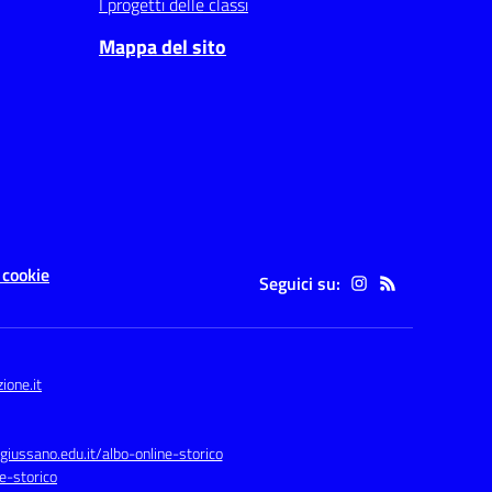
I progetti delle classi
Mappa del sito
 cookie
Seguici su:
one.it
agiussano.edu.it/albo-online-storico
e-storico