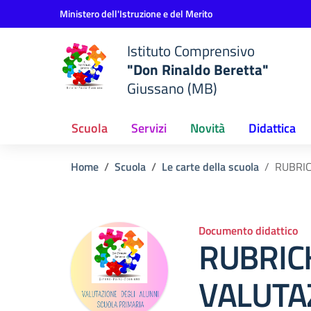
Vai ai contenuti
Vai al menu di navigazione
Vai al footer
Ministero dell'Istruzione e del Merito
Istituto Comprensivo
"Don Rinaldo Beretta"
Giussano (MB)
Scuola
Servizi
Novità
Didattica
Home
Scuola
Le carte della scuola
RUBRIC
Documento didattico
RUBRIC
VALUTA