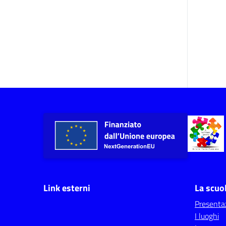
Link esterni
La scuo
Presenta
I luoghi