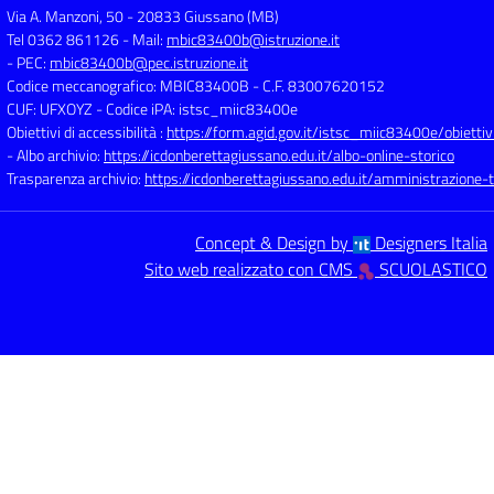
Via A. Manzoni, 50
-
20833 Giussano (MB)
Tel 0362 861126
- Mail:
mbic83400b@istruzione.it
- PEC:
mbic83400b@pec.istruzione.it
Codice meccanografico: MBIC83400B
- C.F. 83007620152
CUF: UFXOYZ
- Codice iPA: istsc_miic83400e
Obiettivi di accessibilità :
https://form.agid.gov.it/istsc_miic83400e/obiettiv
- Albo archivio:
https://icdonberettagiussano.edu.it/albo-online-storico
Trasparenza archivio:
https://icdonberettagiussano.edu.it/amministrazione-
Concept & Design by
Designers Italia
Sito web realizzato con CMS
SCUOLASTICO