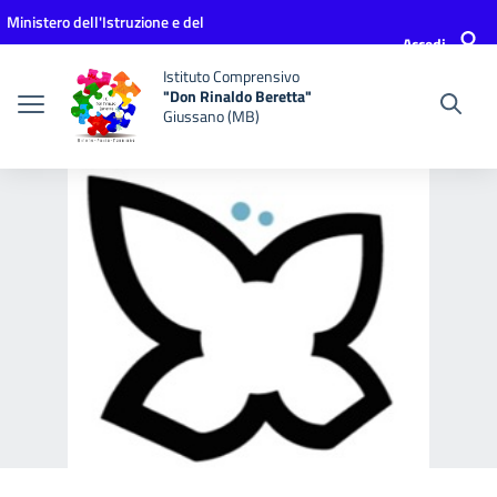
Vai ai contenuti
Vai al menu di navigazione
Vai al footer
Ministero dell'Istruzione e del
Accedi
Merito
Istituto Comprensivo
"Don Rinaldo Beretta"
Giussano (MB)