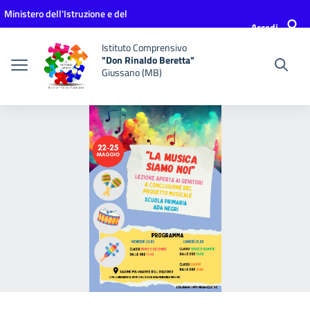
Vai ai contenuti
Vai al menu di navigazione
Vai al footer
Ministero dell'Istruzione e del
Accedi
Merito
Istituto Comprensivo
"Don Rinaldo Beretta"
Giussano (MB)