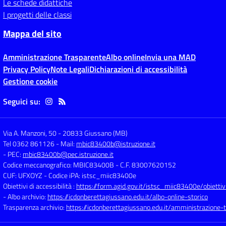
Le schede didattiche
I progetti delle classi
Mappa del sito
Amministrazione Trasparente
Albo online
Invia una MAD
Privacy Policy
Note Legali
Dichiarazioni di accessibilità
Gestione cookie
Seguici su:
Via A. Manzoni, 50
-
20833 Giussano (MB)
Tel 0362 861126
- Mail:
mbic83400b@istruzione.it
- PEC:
mbic83400b@pec.istruzione.it
Codice meccanografico: MBIC83400B
- C.F. 83007620152
CUF: UFXOYZ
- Codice iPA: istsc_miic83400e
Obiettivi di accessibilità :
https://form.agid.gov.it/istsc_miic83400e/obiettiv
- Albo archivio:
https://icdonberettagiussano.edu.it/albo-online-storico
Trasparenza archivio:
https://icdonberettagiussano.edu.it/amministrazione-