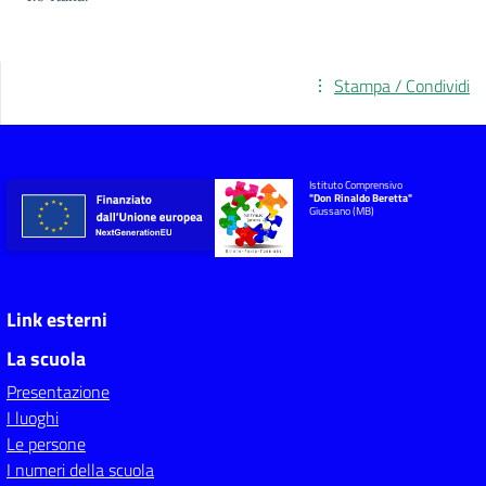
Stampa / Condividi
Istituto Comprensivo
"Don Rinaldo Beretta"
Giussano (MB)
Link esterni
La scuola
Presentazione
I luoghi
Le persone
I numeri della scuola