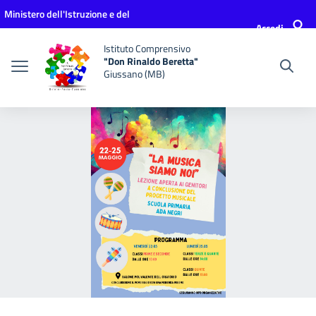
Vai ai contenuti
Vai al menu di navigazione
Vai al footer
Ministero dell'Istruzione e del
Accedi
Merito
Istituto Comprensivo
"Don Rinaldo Beretta"
Giussano (MB)