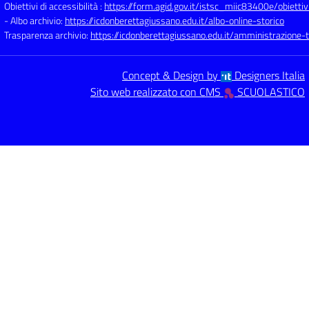
Obiettivi di accessibilità :
https://form.agid.gov.it/istsc_miic83400e/obiettiv
- Albo archivio:
https://icdonberettagiussano.edu.it/albo-online-storico
Trasparenza archivio:
https://icdonberettagiussano.edu.it/amministrazione-
Concept & Design by
Designers Italia
Sito web realizzato con CMS
SCUOLASTICO