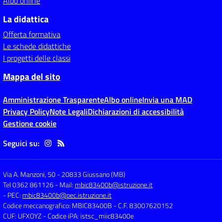
Albo online
La didattica
Offerta formativa
Le schede didattiche
I progetti delle classi
Mappa del sito
Amministrazione Trasparente
Albo online
Invia una MAD
Privacy Policy
Note Legali
Dichiarazioni di accessibilità
Gestione cookie
Seguici su:
Via A. Manzoni, 50
-
20833 Giussano (MB)
Tel 0362 861126
- Mail:
mbic83400b@istruzione.it
- PEC:
mbic83400b@pec.istruzione.it
Codice meccanografico: MBIC83400B
- C.F. 83007620152
CUF: UFXOYZ
- Codice iPA: istsc_miic83400e