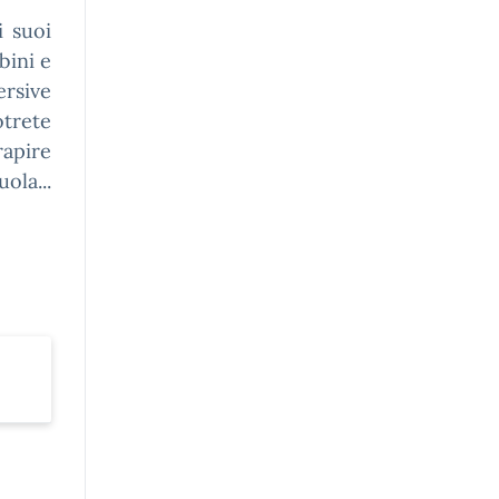
i suoi
bini e
ersive
trete
rapire
ola...