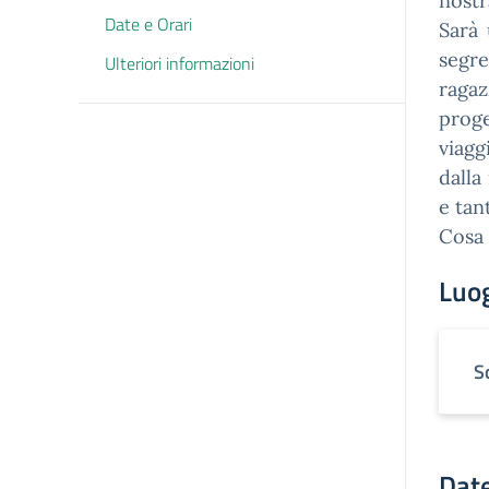
nostr
Date e Orari
​Sarà
segre
Ulteriori informazioni
ragaz
prog
viagg
dalla
e tan
​Cosa
Luo
S
Date