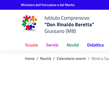
Vai ai contenuti
Vai al menu di navigazione
Vai al footer
Ministero dell'Istruzione e del Merito
Istituto Comprensivo
"Don Rinaldo Beretta"
Giussano (MB)
Scuola
Servizi
Novità
Didattica
Home
Novità
Calendario eventi
Mostra Spa