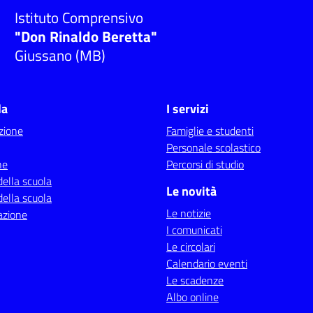
Istituto Comprensivo
"Don Rinaldo Beretta"
Giussano (MB)
la
I servizi
zione
Famiglie e studenti
Personale scolastico
ne
Percorsi di studio
della scuola
Le novità
della scuola
Le notizie
azione
I comunicati
Le circolari
Calendario eventi
Le scadenze
Albo online