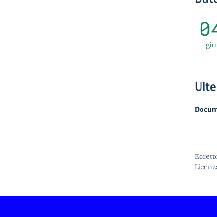
0
giu
Ulte
Docum
Eccetto
Licenz