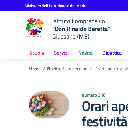
Vai ai contenuti
Vai al menu di navigazione
Vai al footer
Ministero dell'Istruzione e del Merito
Istituto Comprensivo
"Don Rinaldo Beretta"
Giussano (MB)
Scuola
Servizi
Novità
Didattica
Home
Novità
Le circolari
Orari apertura ple
numero 218
Orari ap
festivit