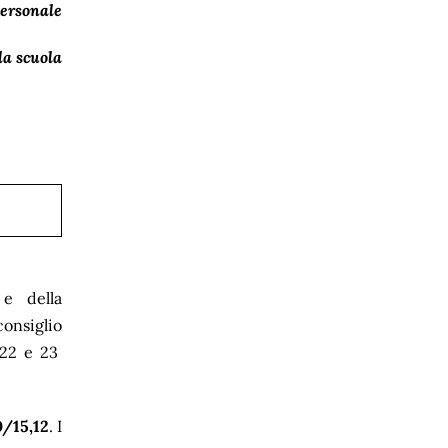
Personale
la scuola
 e della
onsiglio
, 22 e 23
0/15,12
. I