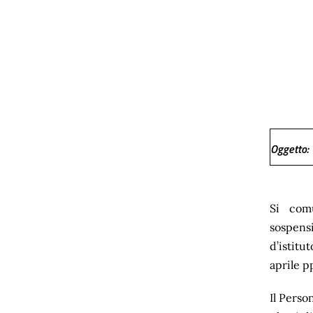
Oggetto
:
Si comu
sospens
d’istitu
aprile p
Il Perso