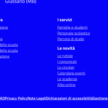
Giussano (MB)
la
I servizi
zione
Famiglie e studenti
Personale scolastico
ne
Percorsi di studio
della scuola
Le novità
della scuola
Le notizie
azione
I comunicati
Le circolari
Calendario eventi
Le scadenze
Albo online
MAD
Privacy Policy
Note Legali
Dichiarazioni di accessibilità
Gestione