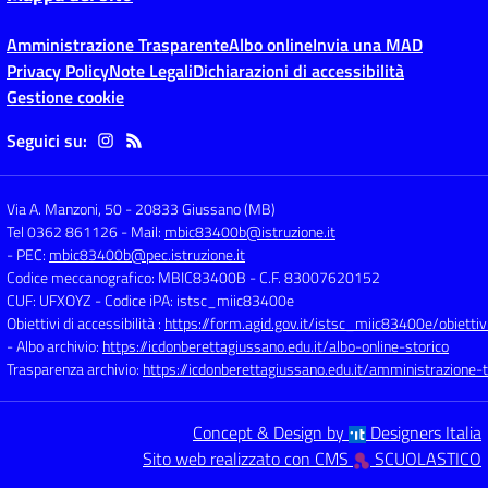
Amministrazione Trasparente
Albo online
Invia una MAD
Privacy Policy
Note Legali
Dichiarazioni di accessibilità
Gestione cookie
Seguici su:
Via A. Manzoni, 50
-
20833 Giussano (MB)
Tel 0362 861126
- Mail:
mbic83400b@istruzione.it
- PEC:
mbic83400b@pec.istruzione.it
Codice meccanografico: MBIC83400B
- C.F. 83007620152
CUF: UFXOYZ
- Codice iPA: istsc_miic83400e
Obiettivi di accessibilità :
https://form.agid.gov.it/istsc_miic83400e/obiettiv
- Albo archivio:
https://icdonberettagiussano.edu.it/albo-online-storico
Trasparenza archivio:
https://icdonberettagiussano.edu.it/amministrazione-
Concept & Design by
Designers Italia
Sito web realizzato con CMS
SCUOLASTICO