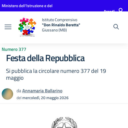
Vai ai contenuti
Vai al menu di navigazione
Vai al footer
Ministero dell'Istruzione e del
Accedi
Merito
Istituto Comprensivo
"Don Rinaldo Beretta"
Giussano (MB)
Numero 377
Festa della Repubblica
Si pubblica la circolare numero 377 del 19
maggio
da
Annamaria Ballarino
del
mercoledì, 20 maggio 2026