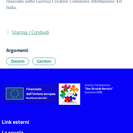
rilasciato sotto
Licenza Creative Commons Attribuzione 4.0
Italia.
Stampa / Condividi
Argomenti
Docenti
Genitori
Istituto Comprensivo
"Don Rinaldo Beretta"
Giussano (MB)
Link esterni
La scuola