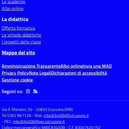
Le scadenze
Albo online
La didattica
Offerta formativa
Le schede didattiche
I progetti delle classi
Mappa del sito
Amministrazione Trasparente
Albo online
Invia una MAD
Privacy Policy
Note Legali
Dichiarazioni di accessibilità
Gestione cookie
Seguici su:
Via A. Manzoni, 50
-
20833 Giussano (MB)
Tel 0362 861126
- Mail:
mbic83400b@istruzione.it
- PEC:
mbic83400b@pec.istruzione.it
Codice meccanografico: MBIC83400B
- C.F. 83007620152