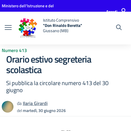
Vai ai contenuti
Vai al menu di navigazione
Vai al footer
Ministero dell'Istruzione e del
Accedi
Merito
Istituto Comprensivo
"Don Rinaldo Beretta"
Giussano (MB)
Numero 413
Orario estivo segreteria
scolastica
Si pubblica la circolare numero 413 del 30
giugno
da
Ilaria Girardi
del
martedì, 30 giugno 2026