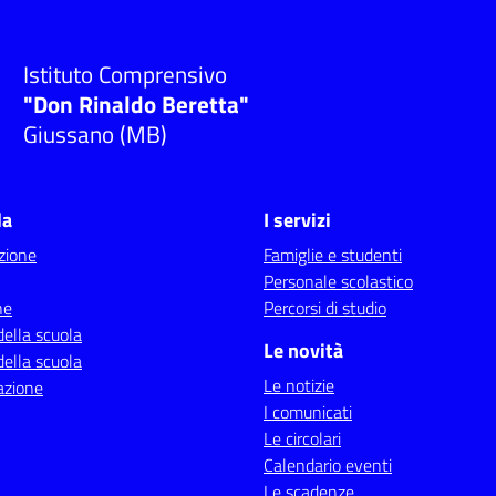
Istituto Comprensivo
"Don Rinaldo Beretta"
Giussano (MB)
la
I servizi
zione
Famiglie e studenti
Personale scolastico
ne
Percorsi di studio
della scuola
Le novità
della scuola
Le notizie
azione
I comunicati
Le circolari
Calendario eventi
Le scadenze