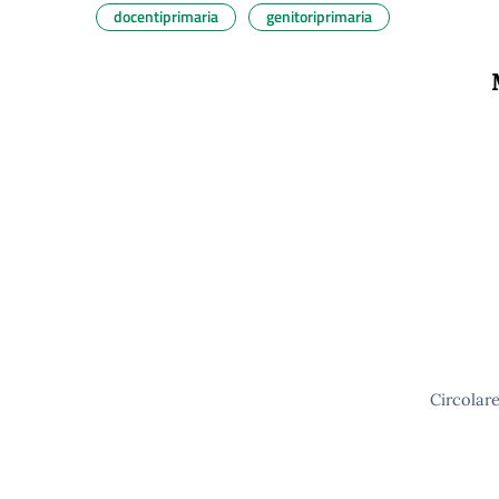
docentiprimaria
genitoriprimaria
Circ