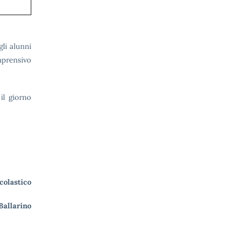
li alunni
omprensivo
il giorno
scolastico
Ballarino