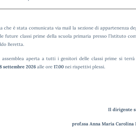
ma che è stata comunicata via mail la sezione di appartenenza deg
alle future classi prime della scuola primaria presso l’Istituto c
ldo Beretta.
 assemblea aperta a tutti i genitori delle classi prime si terrà 
8 settembre 2026
alle ore
17.00
nei rispettivi plessi.
Il dirigente 
prof.ssa Anna Maria Carolina 