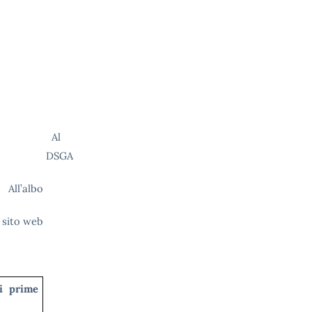
Al
DSGA
All’albo
 sito web
si prime