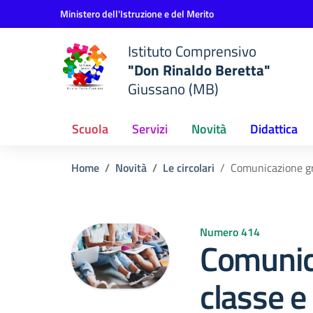
Vai ai contenuti
Vai al menu di navigazione
Vai al footer
Ministero dell'Istruzione e del Merito
Istituto Comprensivo
"Don Rinaldo Beretta"
Giussano (MB)
Scuola
Servizi
Novità
Didattica
Home
Novità
Le circolari
Comunicazione gr
Numero 414
Comunic
classe 