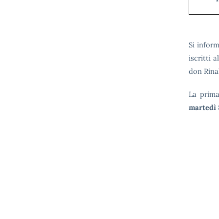
Si infor
iscritti 
don Rina
La prima
martedì 