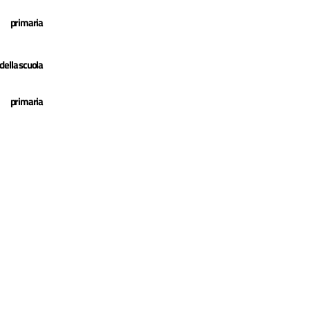
primaria
 della scuola
primaria