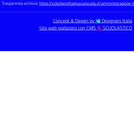
Trasparenza archivio:
https://icdonberettagiussano.edu.it/amministrazione-
Concept & Design by
Designers Italia
Sito web realizzato con CMS
SCUOLASTICO