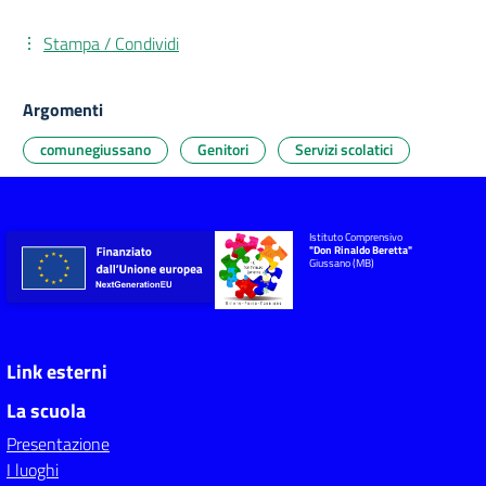
Stampa / Condividi
Argomenti
comunegiussano
Genitori
Servizi scolatici
Istituto Comprensivo
"Don Rinaldo Beretta"
Giussano (MB)
Link esterni
La scuola
Presentazione
I luoghi