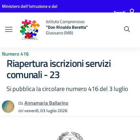
Vai ai contenuti
Vai al menu di navigazione
Vai al footer
Ministero dell'Istruzione e del
Accedi
Merito
Istituto Comprensivo
"Don Rinaldo Beretta"
Giussano (MB)
Numero 416
Riapertura iscrizioni servizi
comunali - 23
Si pubblica la circolare numero 416 del 3 luglio
da
Annamaria Ballarino
del
venerdì, 03 luglio 2026