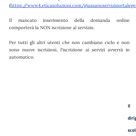
(
https://www4.eticasoluzioni.com/giussanoserviziportaleg
Il mancato inserimento della domanda online
comporterà la NON iscrizione al servizio.
Per tutti gli altri utenti che non cambiano ciclo e non
sono nuove iscrizioni, l'iscrizione ai servizi avverrà in
automatico.
Il
diri
scol