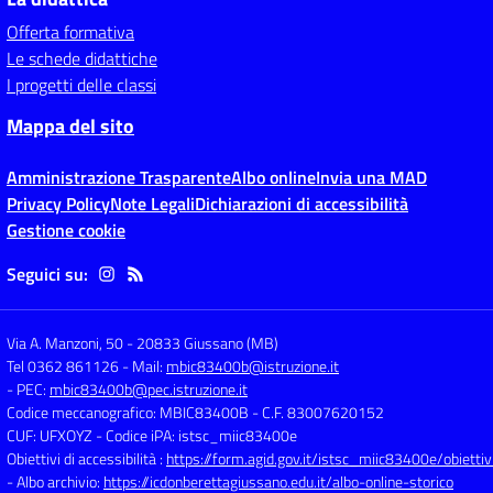
Offerta formativa
Le schede didattiche
I progetti delle classi
Mappa del sito
Amministrazione Trasparente
Albo online
Invia una MAD
Privacy Policy
Note Legali
Dichiarazioni di accessibilità
Gestione cookie
Seguici su:
Via A. Manzoni, 50
-
20833 Giussano (MB)
Tel 0362 861126
- Mail:
mbic83400b@istruzione.it
- PEC:
mbic83400b@pec.istruzione.it
Codice meccanografico: MBIC83400B
- C.F. 83007620152
CUF: UFXOYZ
- Codice iPA: istsc_miic83400e
Obiettivi di accessibilità :
https://form.agid.gov.it/istsc_miic83400e/obiettiv
- Albo archivio:
https://icdonberettagiussano.edu.it/albo-online-storico