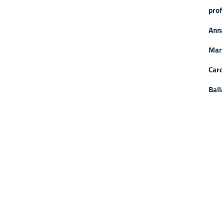
prof
Ann
Mar
Caro
Ball