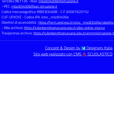
Tel 0362 861126
- Mail:
mbic83400b@istruzione.it
- PEC:
mbic83400b@pec.istruzione.it
Codice meccanografico: MBIC83400B
- C.F. 83007620152
CUF: UFXOYZ
- Codice iPA: istsc_miic83400e
Obiettivi di accessibilità :
https://form.agid.gov.it/istsc_miic83400e/obiettiv
- Albo archivio:
https://icdonberettagiussano.edu.it/albo-online-storico
Trasparenza archivio:
https://icdonberettagiussano.edu.it/amministrazione-
Concept & Design by
Designers Italia
Sito web realizzato con CMS
SCUOLASTICO