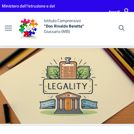
Vai ai contenuti
Vai al menu di navigazione
Vai al footer
Ministero dell'Istruzione e del
Accedi
Merito
Istituto Comprensivo
"Don Rinaldo Beretta"
Giussano (MB)