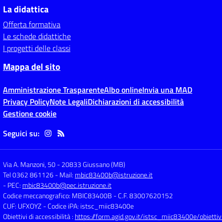
La didattica
Offerta formativa
Le schede didattiche
I progetti delle classi
Mappa del sito
Amministrazione Trasparente
Albo online
Invia una MAD
Privacy Policy
Note Legali
Dichiarazioni di accessibilità
Gestione cookie
Seguici su:
Via A. Manzoni, 50
-
20833 Giussano (MB)
Tel 0362 861126
- Mail:
mbic83400b@istruzione.it
- PEC:
mbic83400b@pec.istruzione.it
Codice meccanografico: MBIC83400B
- C.F. 83007620152
CUF: UFXOYZ
- Codice iPA: istsc_miic83400e
Obiettivi di accessibilità :
https://form.agid.gov.it/istsc_miic83400e/obiettiv