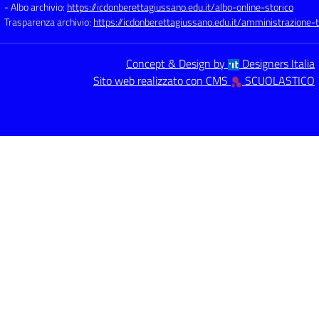
- Albo archivio:
https://icdonberettagiussano.edu.it/albo-online-storico
Trasparenza archivio:
https://icdonberettagiussano.edu.it/amministrazione-
Concept & Design by
Designers Italia
Sito web realizzato con CMS
SCUOLASTICO