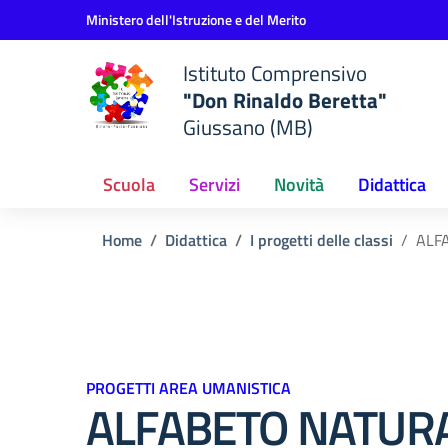
Vai ai contenuti
Vai al menu di navigazione
Vai al footer
Ministero dell'Istruzione e del Merito
Istituto Comprensivo
"Don Rinaldo Beretta"
Giussano (MB)
Scuola
Servizi
Novità
Didattica
Home
Didattica
I progetti delle classi
ALF
PROGETTI AREA UMANISTICA
ALFABETO NATUR