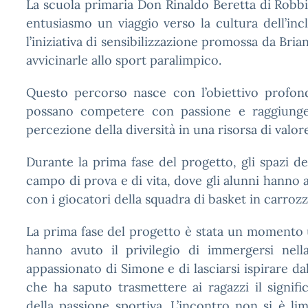
La scuola primaria Don Rinaldo Beretta di Robb
entusiasmo un viaggio verso la cultura dell’inc
l’iniziativa di sensibilizzazione promossa da Bria
avvicinarle allo sport paralimpico.
Questo percorso nasce con l’obiettivo profond
possano competere con passione e raggiungere
percezione della diversità in una risorsa di valor
Durante la prima fase del progetto, gli spazi de
campo di prova e di vita, dove gli alunni hanno a
con i giocatori della squadra di basket in carro
La prima fase del progetto è stata un momento u
hanno avuto il privilegio di immergersi nella
appassionato di Simone e di lasciarsi ispirare da
che ha saputo trasmettere ai ragazzi il signif
della passione sportiva. L’incontro non si è lim