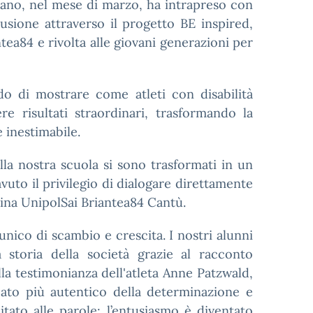
iano, nel mese di marzo, ha intrapreso con
lusione attraverso il progetto BE inspired,
ntea84 e rivolta alle giovani generazioni per
o di mostrare come atleti con disabilità
 risultati straordinari, trasformando la
e inestimabile.
lla nostra scuola si sono trasformati in un
vuto il privilegio di dialogare direttamente
zzina UnipolSai Briantea84 Cantù.
nico di scambio e crescita. I nostri alunni
 storia della società grazie al racconto
lla testimonianza dell'atleta Anne Patzwald,
icato più autentico della determinazione e
itato alle parole: l’entusiasmo è diventato