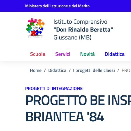
Vai ai contenuti
Vai al menu di navigazione
Vai al footer
Ministero dell'Istruzione e del Merito
Istituto Comprensivo
"Don Rinaldo Beretta"
Giussano (MB)
Scuola
Servizi
Novità
Didattica
Home
Didattica
I progetti delle classi
PRO
PROGETTI DI INTEGRAZIONE
PROGETTO BE INSP
BRIANTEA '84