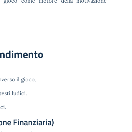
l gioco come motore della motivazione
rendimento
verso il gioco.
esti ludici.
ci.
one Finanziaria)