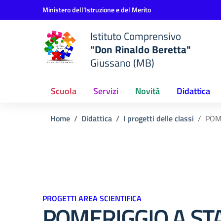
Vai ai contenuti
Vai al menu di navigazione
Vai al footer
Ministero dell'Istruzione e del Merito
Istituto Comprensivo
"Don Rinaldo Beretta"
Giussano (MB)
Scuola
Servizi
Novità
Didattica
Home
Didattica
I progetti delle classi
POM
PROGETTI AREA SCIENTIFICA
POMERIGGIO A ST