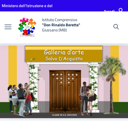
Vai ai contenuti
Vai al menu di navigazione
Vai al footer
Ministero dell'Istruzione e del
Accedi
Merito
Istituto Comprensivo
"Don Rinaldo Beretta"
Giussano (MB)