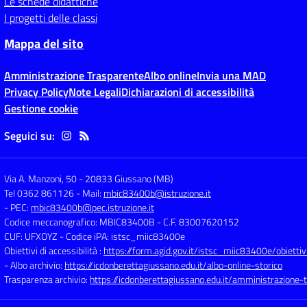
Le schede didattiche
I progetti delle classi
Mappa del sito
Amministrazione Trasparente
Albo online
Invia una MAD
Privacy Policy
Note Legali
Dichiarazioni di accessibilità
Gestione cookie
Seguici su:
Via A. Manzoni, 50
-
20833 Giussano (MB)
Tel 0362 861126
- Mail:
mbic83400b@istruzione.it
- PEC:
mbic83400b@pec.istruzione.it
Codice meccanografico: MBIC83400B
- C.F. 83007620152
CUF: UFXOYZ
- Codice iPA: istsc_miic83400e
Obiettivi di accessibilità :
https://form.agid.gov.it/istsc_miic83400e/obiettiv
- Albo archivio:
https://icdonberettagiussano.edu.it/albo-online-storico
Trasparenza archivio:
https://icdonberettagiussano.edu.it/amministrazione-