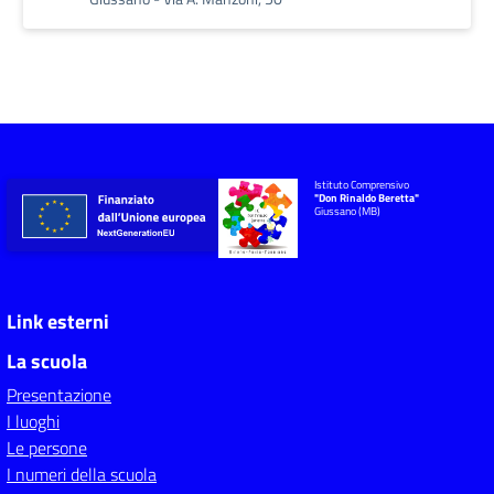
Istituto Comprensivo
"Don Rinaldo Beretta"
Giussano (MB)
Link esterni
La scuola
Presentazione
I luoghi
Le persone
I numeri della scuola