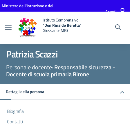
Vai ai contenuti
Vai al menu di navigazione
Vai al footer
Ministero dell'Istruzione e del
Accedi
Merito
Istituto Comprensivo
"Don Rinaldo Beretta"
Giussano (MB)
Patrizia Scazzi
Personale docente:
Responsabile sicurezza -
Docente di scuola primaria Birone
Dettagli della persona
Biografia
Contatti