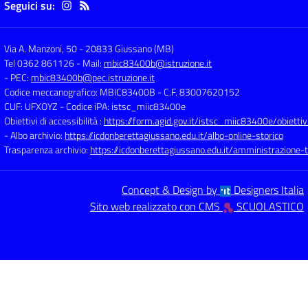
Seguici su:
Via A. Manzoni, 50
-
20833 Giussano (MB)
Tel 0362 861126
- Mail:
mbic83400b@istruzione.it
- PEC:
mbic83400b@pec.istruzione.it
Codice meccanografico: MBIC83400B
- C.F. 83007620152
CUF: UFXOYZ
- Codice iPA: istsc_miic83400e
Obiettivi di accessibilità :
https://form.agid.gov.it/istsc_miic83400e/obiettiv
- Albo archivio:
https://icdonberettagiussano.edu.it/albo-online-storico
Trasparenza archivio:
https://icdonberettagiussano.edu.it/amministrazione-
Concept & Design by
Designers Italia
Sito web realizzato con CMS
SCUOLASTICO