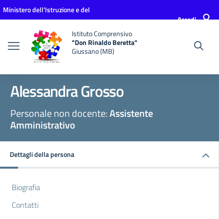
Vai ai contenuti
Vai al menu di navigazione
Vai al footer
Ministero dell'Istruzione e del
Accedi
Merito
Istituto Comprensivo
"Don Rinaldo Beretta"
Giussano (MB)
Alessandra Grosso
Personale non docente:
Assistente
Amministrativo
Dettagli della persona
Biografia
Contatti