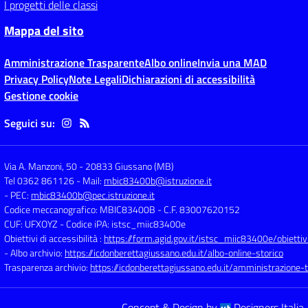
I progetti delle classi
Mappa del sito
Amministrazione Trasparente
Albo online
Invia una MAD
Privacy Policy
Note Legali
Dichiarazioni di accessibilità
Gestione cookie
Seguici su:
Via A. Manzoni, 50
-
20833 Giussano (MB)
Tel 0362 861126
- Mail:
mbic83400b@istruzione.it
- PEC:
mbic83400b@pec.istruzione.it
Codice meccanografico: MBIC83400B
- C.F. 83007620152
CUF: UFXOYZ
- Codice iPA: istsc_miic83400e
Obiettivi di accessibilità :
https://form.agid.gov.it/istsc_miic83400e/obiettiv
- Albo archivio:
https://icdonberettagiussano.edu.it/albo-online-storico
Trasparenza archivio:
https://icdonberettagiussano.edu.it/amministrazione-
Concept & Design by
Designers Italia