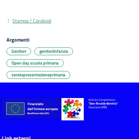
Stampa / Condividi
Argomenti
Genitori
genitoriinfanzia
Open day scuola primaria
seratapresentazioneprimaria
Istituto Comprensivo
"Don Rinaldo Beretta"
Giussano (MB)
Link esterni