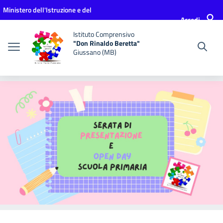
Vai ai contenuti
Vai al menu di navigazione
Vai al footer
Ministero dell'Istruzione e del
Accedi
Merito
Istituto Comprensivo
"Don Rinaldo Beretta"
Giussano (MB)