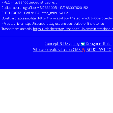
- PEC:
mbic83400b@pec.istruzione.it
Codice meccanografico: MBIC83400B
- C.F. 83007620152
CUF: UFXOYZ
- Codice iPA: istsc_miic83400e
Obiettivi di accessibilità :
https://form.agid.gov.it/istsc_miic83400e/obiettiv
- Albo archivio:
https://icdonberettagiussano.edu.it/albo-online-storico
Trasparenza archivio:
https://icdonberettagiussano.edu.it/amministrazione-
Concept & Design by
Designers Italia
Sito web realizzato con CMS
SCUOLASTICO