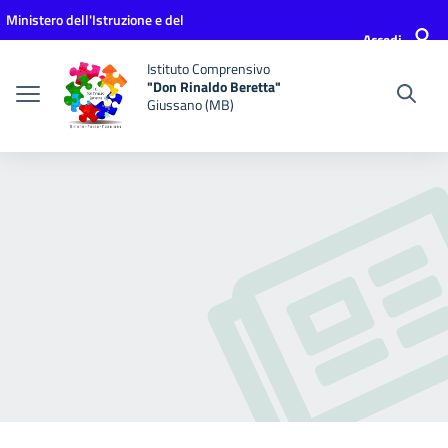
Vai ai contenuti
Vai al menu di navigazione
Vai al footer
Ministero dell'Istruzione e del
Accedi
Merito
Istituto Comprensivo
"Don Rinaldo Beretta"
Giussano (MB)