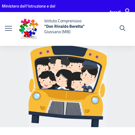
Vai ai contenuti
Vai al menu di navigazione
Vai al footer
Ministero dell'Istruzione e del
Accedi
Merito
Istituto Comprensivo
"Don Rinaldo Beretta"
Giussano (MB)