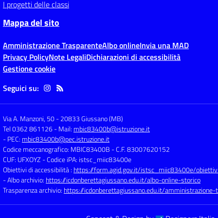
I progetti delle classi
Mappa del sito
Amministrazione Trasparente
Albo online
Invia una MAD
Privacy Policy
Note Legali
Dichiarazioni di accessibilità
Gestione cookie
Seguici su:
Via A. Manzoni, 50
-
20833 Giussano (MB)
Tel 0362 861126
- Mail:
mbic83400b@istruzione.it
- PEC:
mbic83400b@pec.istruzione.it
Codice meccanografico: MBIC83400B
- C.F. 83007620152
CUF: UFXOYZ
- Codice iPA: istsc_miic83400e
Obiettivi di accessibilità :
https://form.agid.gov.it/istsc_miic83400e/obiettiv
- Albo archivio:
https://icdonberettagiussano.edu.it/albo-online-storico
Trasparenza archivio:
https://icdonberettagiussano.edu.it/amministrazione-