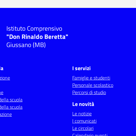
Istituto Comprensivo
"Don Rinaldo Beretta"
Giussano (MB)
la
I servizi
zione
Famiglie e studenti
Personale scolastico
ne
Percorsi di studio
della scuola
Le novità
della scuola
Le notizie
azione
I comunicati
Le circolari
Calendario eventi