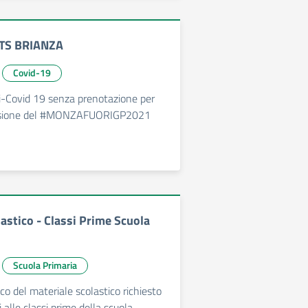
ATS BRIANZA
Covid-19
i-Covid 19 senza prenotazione per
casione del #MONZAFUORIGP2021
astico - Classi Prime Scuola
Scuola Primaria
nco del materiale scolastico richiesto
ti alle classi prime della scuola