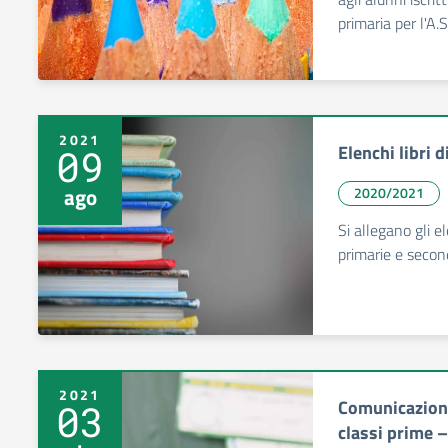
primaria per l'A
2021
Elenchi libri 
09
ago
2020/2021
Si allegano gli el
primarie e secon
2021
Comunicazione 
03
classi prime 