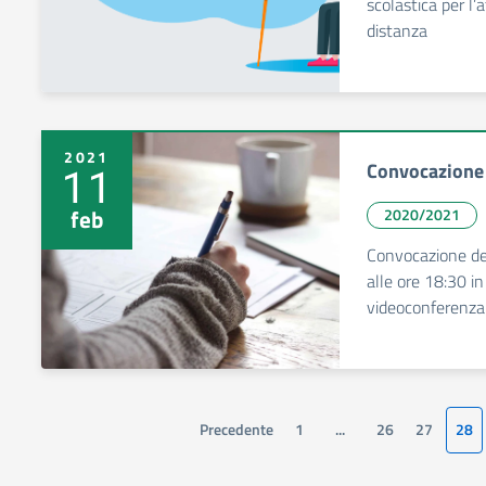
scolastica per l’a
distanza
2021
Convocazione 
11
feb
2020/2021
Convocazione del
alle ore 18:30 i
videoconferenza
Precedente
1
...
26
27
28