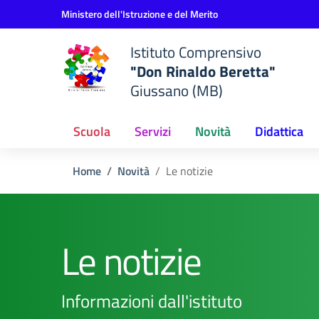
Vai ai contenuti
Vai al menu di navigazione
Vai al footer
Ministero dell'Istruzione e del Merito
Istituto Comprensivo
"Don Rinaldo Beretta"
Giussano (MB)
Scuola
Servizi
Novità
Didattica
Home
Novità
Le notizie
Le notizie
Informazioni dall'istituto