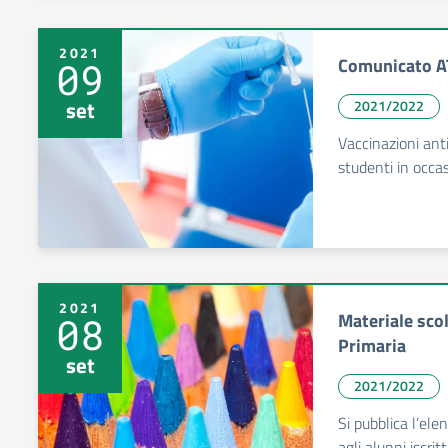
2021
Comunicato 
09
set
2021/2022
Vaccinazioni ant
studenti in oc
2021
Materiale scol
08
Primaria
set
2021/2022
Si pubblica l’ele
agli alunni iscrit