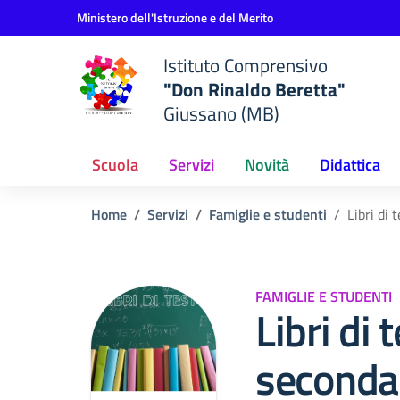
Vai ai contenuti
Vai al menu di navigazione
Vai al footer
Ministero dell'Istruzione e del Merito
Istituto Comprensivo
"Don Rinaldo Beretta"
Giussano (MB)
Scuola
Servizi
Novità
Didattica
Home
Servizi
Famiglie e studenti
Libri di 
FAMIGLIE E STUDENTI
Libri di 
seconda