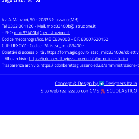
Seguici su:
Via A. Manzoni, 50
-
20833 Giussano (MB)
Tel 0362 861126
- Mail:
mbic83400b@istruzione.it
- PEC:
mbic83400b@pec.istruzione.it
Codice meccanografico: MBIC83400B
- C.F. 83007620152
CUF: UFXOYZ
- Codice iPA: istsc_miic83400e
Obiettivi di accessibilità :
https://form.agid.gov.it/istsc_miic83400e/obiettiv
- Albo archivio:
https://icdonberettagiussano.edu.it/albo-online-storico
Trasparenza archivio:
https://icdonberettagiussano.edu.it/amministrazione-
Concept & Design by
Designers Italia
Sito web realizzato con CMS
SCUOLASTICO