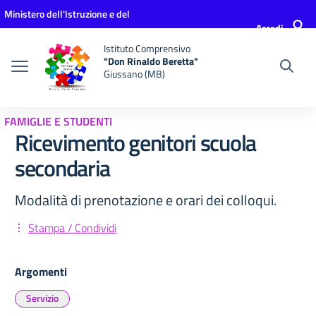
Vai ai contenuti
Vai al menu di navigazione
Vai al footer
Ministero dell'Istruzione e del
Accedi
Merito
Istituto Comprensivo
"Don Rinaldo Beretta"
Giussano (MB)
FAMIGLIE E STUDENTI
Ricevimento genitori scuola
secondaria
Modalità di prenotazione e orari dei colloqui.
Stampa / Condividi
Argomenti
Servizio