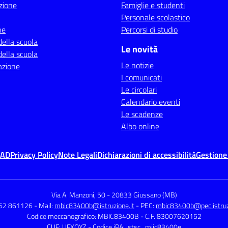
zione
Famiglie e studenti
Personale scolastico
ne
Percorsi di studio
della scuola
Le novità
della scuola
Le notizie
azione
I comunicati
Le circolari
Calendario eventi
Le scadenze
Albo online
MAD
Privacy Policy
Note Legali
Dichiarazioni di accessibilità
Gestione
Via A. Manzoni, 50
-
20833 Giussano (MB)
362 861126
- Mail:
mbic83400b@istruzione.it
- PEC:
mbic83400b@pec.istruzi
Codice meccanografico: MBIC83400B
- C.F. 83007620152
CUF: UFXOYZ
- Codice iPA: istsc_miic83400e