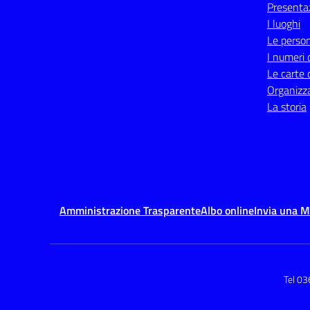
Presenta
I luoghi
Le perso
I numeri 
Le carte 
Organizz
La storia
Amministrazione Trasparente
Albo online
Invia una 
Tel 0