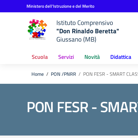
Vai ai contenuti
Vai al menu di navigazione
Vai al footer
Ministero dell'Istruzione e del Merito
Istituto Comprensivo
"Don Rinaldo Beretta"
Giussano (MB)
Scuola
Servizi
Novità
Didattica
Home
PON /PNRR
PON FESR - SMART CLAS
PON FESR - SMAR