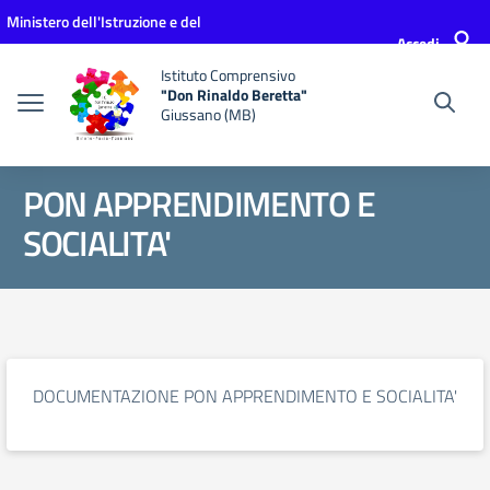
Vai ai contenuti
Vai al menu di navigazione
Vai al footer
Ministero dell'Istruzione e del
Accedi
Merito
Istituto Comprensivo
"Don Rinaldo Beretta"
Giussano (MB)
PON APPRENDIMENTO E
SOCIALITA'
DOCUMENTAZIONE PON APPRENDIMENTO E SOCIALITA'