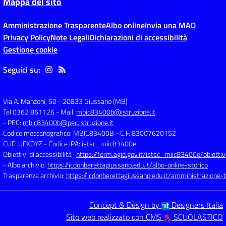
Mappa del sito
Amministrazione Trasparente
Albo online
Invia una MAD
Privacy Policy
Note Legali
Dichiarazioni di accessibilità
Gestione cookie
Seguici su:
Via A. Manzoni, 50
-
20833 Giussano (MB)
Tel 0362 861126
- Mail:
mbic83400b@istruzione.it
- PEC:
mbic83400b@pec.istruzione.it
Codice meccanografico: MBIC83400B
- C.F. 83007620152
CUF: UFXOYZ
- Codice iPA: istsc_miic83400e
Obiettivi di accessibilità :
https://form.agid.gov.it/istsc_miic83400e/obiettiv
- Albo archivio:
https://icdonberettagiussano.edu.it/albo-online-storico
Trasparenza archivio:
https://icdonberettagiussano.edu.it/amministrazione-
Concept & Design by
Designers Italia
Sito web realizzato con CMS
SCUOLASTICO