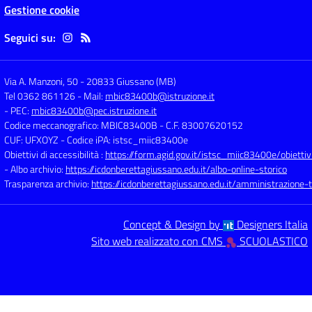
Gestione cookie
Seguici su:
Via A. Manzoni, 50
-
20833 Giussano (MB)
Tel 0362 861126
- Mail:
mbic83400b@istruzione.it
- PEC:
mbic83400b@pec.istruzione.it
Codice meccanografico: MBIC83400B
- C.F. 83007620152
CUF: UFXOYZ
- Codice iPA: istsc_miic83400e
Obiettivi di accessibilità :
https://form.agid.gov.it/istsc_miic83400e/obiettiv
- Albo archivio:
https://icdonberettagiussano.edu.it/albo-online-storico
Trasparenza archivio:
https://icdonberettagiussano.edu.it/amministrazione-
Concept & Design by
Designers Italia
Sito web realizzato con CMS
SCUOLASTICO