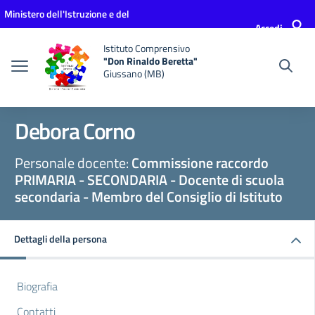
Vai ai contenuti
Vai al menu di navigazione
Vai al footer
Ministero dell'Istruzione e del
Accedi
Merito
Istituto Comprensivo
"Don Rinaldo Beretta"
Giussano (MB)
Debora Corno
Personale docente:
Commissione raccordo
PRIMARIA - SECONDARIA - Docente di scuola
secondaria - Membro del Consiglio di Istituto
Dettagli della persona
Biografia
Contatti