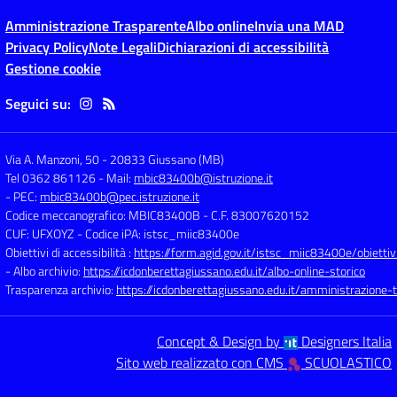
Amministrazione Trasparente
Albo online
Invia una MAD
Privacy Policy
Note Legali
Dichiarazioni di accessibilità
Gestione cookie
Seguici su:
Via A. Manzoni, 50
-
20833 Giussano (MB)
Tel 0362 861126
- Mail:
mbic83400b@istruzione.it
- PEC:
mbic83400b@pec.istruzione.it
Codice meccanografico: MBIC83400B
- C.F. 83007620152
CUF: UFXOYZ
- Codice iPA: istsc_miic83400e
Obiettivi di accessibilità :
https://form.agid.gov.it/istsc_miic83400e/obiettiv
- Albo archivio:
https://icdonberettagiussano.edu.it/albo-online-storico
Trasparenza archivio:
https://icdonberettagiussano.edu.it/amministrazione-
Concept & Design by
Designers Italia
Sito web realizzato con CMS
SCUOLASTICO