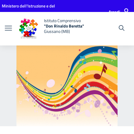
Vai ai contenuti
Vai al menu di navigazione
Vai al footer
Ministero dell'Istruzione e del
Accedi
Merito
Istituto Comprensivo
"Don Rinaldo Beretta"
Giussano (MB)