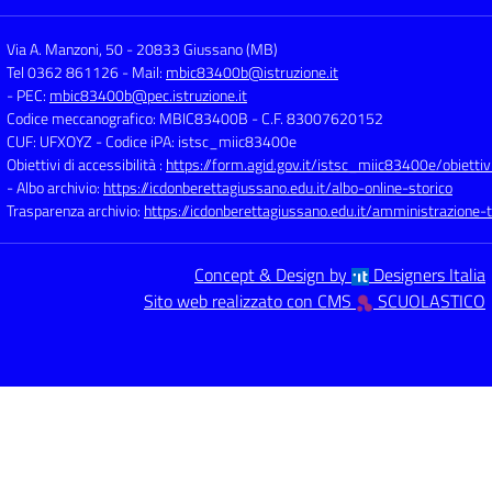
Via A. Manzoni, 50
-
20833 Giussano (MB)
Tel 0362 861126
- Mail:
mbic83400b@istruzione.it
- PEC:
mbic83400b@pec.istruzione.it
Codice meccanografico: MBIC83400B
- C.F. 83007620152
CUF: UFXOYZ
- Codice iPA: istsc_miic83400e
Obiettivi di accessibilità :
https://form.agid.gov.it/istsc_miic83400e/obiettiv
- Albo archivio:
https://icdonberettagiussano.edu.it/albo-online-storico
Trasparenza archivio:
https://icdonberettagiussano.edu.it/amministrazione-
Concept & Design by
Designers Italia
Sito web realizzato con CMS
SCUOLASTICO