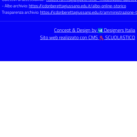
- Albo archivio:
https://icdonberettagiussano.edu.it/albo-online-storico
Trasparenza archivio:
https://icdonberettagiussano.edu.it/amministrazione-
Concept & Design by
Designers Italia
Sito web realizzato con CMS
SCUOLASTICO