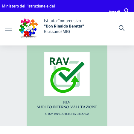
Vai ai contenuti
Vai al menu di navigazione
Vai al footer
Ministero dell'Istruzione e del
Accedi
Merito
Istituto Comprensivo
"Don Rinaldo Beretta"
Giussano (MB)