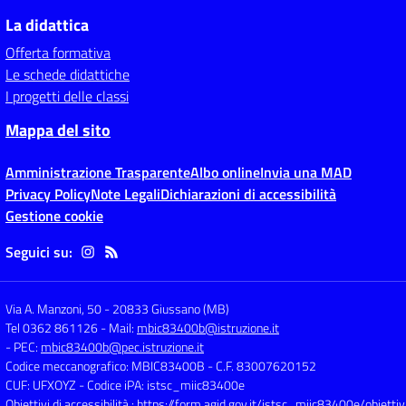
La didattica
Offerta formativa
Le schede didattiche
I progetti delle classi
Mappa del sito
Amministrazione Trasparente
Albo online
Invia una MAD
Privacy Policy
Note Legali
Dichiarazioni di accessibilità
Gestione cookie
Seguici su:
Via A. Manzoni, 50
-
20833 Giussano (MB)
Tel 0362 861126
- Mail:
mbic83400b@istruzione.it
- PEC:
mbic83400b@pec.istruzione.it
Codice meccanografico: MBIC83400B
- C.F. 83007620152
CUF: UFXOYZ
- Codice iPA: istsc_miic83400e
Obiettivi di accessibilità :
https://form.agid.gov.it/istsc_miic83400e/obiettiv