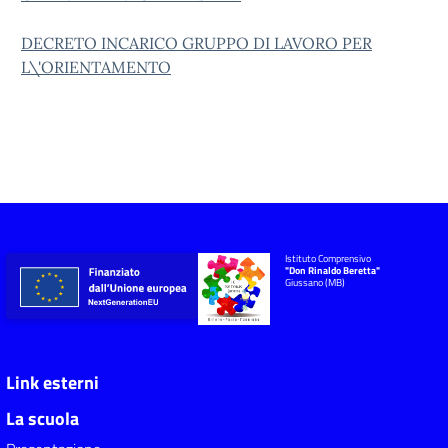
DECRETO INCARICO GRUPPO DI LAVORO PER
L\'ORIENTAMENTO
Istituto Comprensivo
"Don Rinaldo Beretta"
Giussano (MB)
Link esterni
La scuola