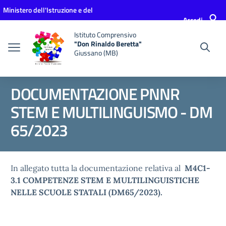
Vai ai contenuti
Vai al menu di navigazione
Vai al footer
Ministero dell'Istruzione e del
Accedi
Merito
Istituto Comprensivo
"Don Rinaldo Beretta"
Giussano (MB)
DOCUMENTAZIONE PNNR
STEM E MULTILINGUISMO - DM
65/2023
In allegato tutta la documentazione relativa al
M4C1-
3.1 COMPETENZE STEM E MULTILINGUISTICHE
NELLE SCUOLE STATALI (DM65/2023).