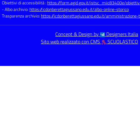
Obiettivi di accessibilità :
https://form.agid.gov.it/istsc_miic83400e/obiettiv
- Albo archivio:
https://icdonberettagiussano.edu.it/albo-online-storico
Trasparenza archivio:
https://icdonberettagiussano.edu.it/amministrazione-
Concept & Design by
Designers Italia
Sito web realizzato con CMS
SCUOLASTICO