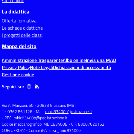
Albo online
La didattica
Offerta formativa
Le schede didattiche
I progetti delle classi
Mappa del sito
Amministrazione Trasparente
Albo online
Invia una MAD
Privacy Policy
Note Legali
Dichiarazioni di accessibilità
Gestione cookie
Seguici su:
Via A. Manzoni, 50
-
20833 Giussano (MB)
Tel 0362 861126
- Mail:
mbic83400b@istruzione.it
- PEC:
mbic83400b@pec.istruzione.it
Codice meccanografico: MBIC83400B
- C.F. 83007620152
CUF: UFXOYZ
- Codice iPA: istsc_miic83400e